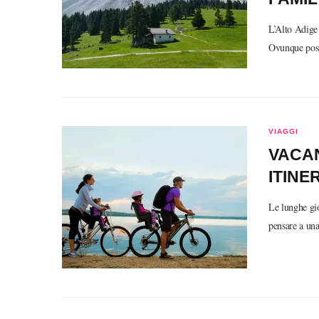
L’Alto Adige 
Ovunque poss
VIAGGI
VACAN
ITINE
Le lunghe gio
pensare a una