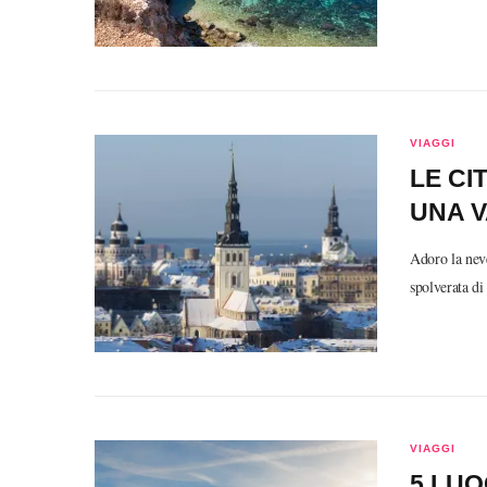
VIAGGI
LE CI
UNA V
Adoro la neve
spolverata d
VIAGGI
5 LUO