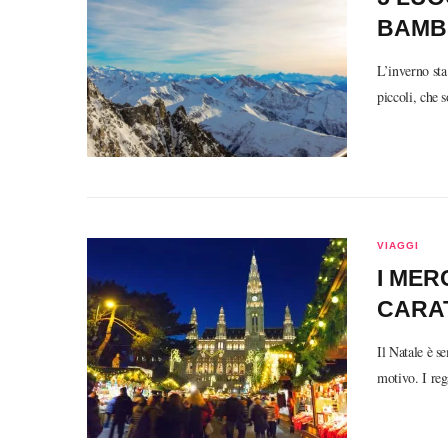
BAMBI
L’inverno sta
piccoli, che 
VIAGGI
I MER
CARAT
Il Natale è se
motivo. I re