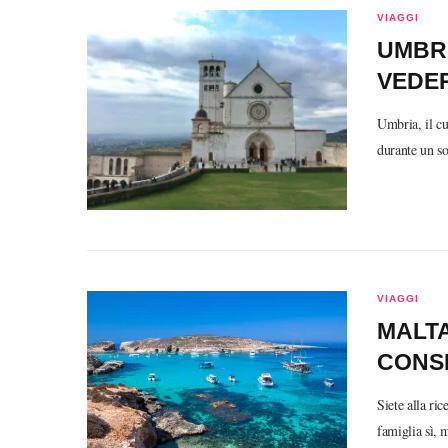
VIAGGI
UMBRI
VEDER
Umbria, il cu
durante un s
VIAGGI
MALTA
CONSI
Siete alla ric
famiglia sì,