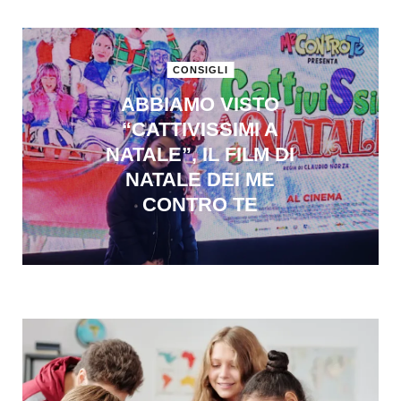
CONSIGLI
ABBIAMO VISTO
“CATTIVISSIMI A
NATALE”, IL FILM DI
NATALE DEI ME
CONTRO TE