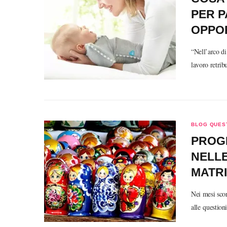
PER P
OPPO
“Nell’arco di
lavoro retrib
BLOG QUEST
PROGE
NELLE
MATR
Nei mesi sco
alle question