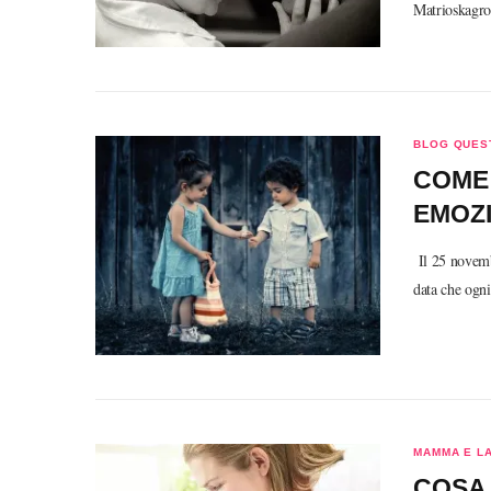
Matrioskagro
BLOG QUEST
COME 
EMOZI
Il 25 novembr
data che ogni
MAMMA E L
COSA