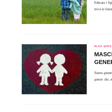
Educare i fig
trova le femm
BLOG QUEST
MASCH
GENER
Siamo giunte 
genere che, n