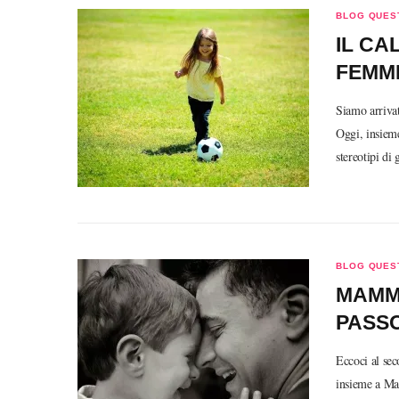
BLOG QUEST
IL CA
FEMMI
Siamo arriva
Oggi, insieme
stereotipi di
BLOG QUEST
MAMME
PASS
Eccoci al se
insieme a Mar