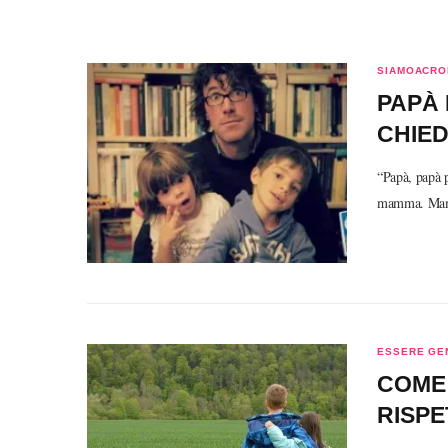
SIAMOACRO
PAPÀ 
CHIED
“Papà, papà p
mamma. Mamm
ESSERE GE
COME 
RISP