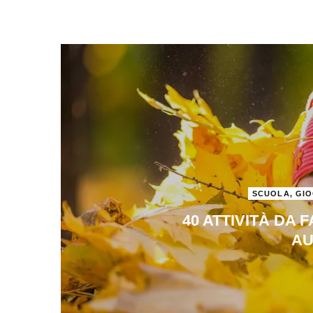
SCUOLA, GIO
40 ATTIVITÀ DA 
A