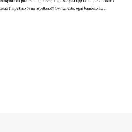
 compiuto da poco 4 anni, perciò, in questo post approfitto per chiedermi:
menti l’aspettano (e mi aspettano)? Ovviamente, ogni bambino ha…