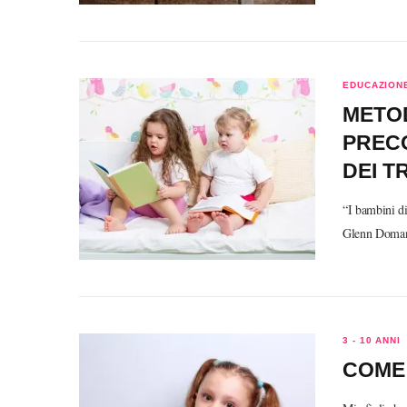
EDUCAZIONE
METO
PREC
DEI T
“I bambini di
Glenn Doman 
3 - 10 ANNI
COME 