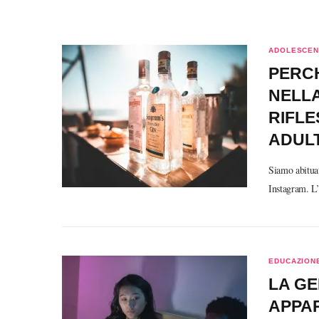
ADOLESCEN
PERCH
NELL
RIFLE
ADULT
Siamo abituat
Instagram. L’
EDUCAZIONE
LA GE
APPA