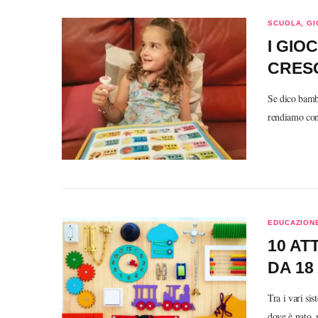
SCUOLA, GI
I GIO
CRES
Se dico bambi
rendiamo cont
EDUCAZIONE
10 AT
DA 18
Tra i vari si
dove è nato,