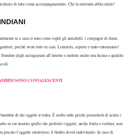
bicchiere di latte come accompagnamento. Che la merenda abbia inizio!
INDIANI
almente se a casa ci sono come ospiti gli amichetti, i compagni di classe.
enitori, perché avete tutto in casa. Lenzuola, coperte e tanto entusiasmo!
ie. Stendete degli asciugamani all’interno e mettete anche una lucina e qualche
ccoli.
BAMBINI SONO CONVALESCENTI
bambini di che oggetti si tratta. È molto utile perché permetterà di acuire i
hetto in cui inserire quello che preferite (oggetti, anche frutta e verdura, non
lta pescato l’oggetto misterioso, il bimbo dovrà indovinarlo. In caso di