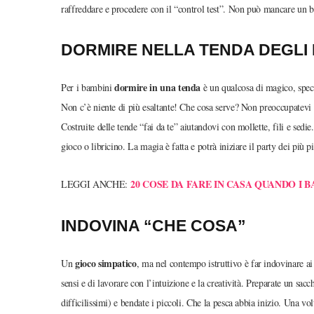
raffreddare e procedere con il “control test”. Non può mancare un 
DORMIRE NELLA TENDA DEGLI 
dormire in una tenda
Per i bambini
è un qualcosa di magico, speci
Non c’è niente di più esaltante! Che cosa serve? Non preoccupatevi g
Costruite delle tende “fai da te” aiutandovi con mollette, fili e sed
gioco o libricino. La magia è fatta e potrà iniziare il party dei più pi
20 COSE DA FARE IN CASA QUANDO I 
LEGGI ANCHE:
INDOVINA “CHE COSA”
gioco simpatico
Un
, ma nel contempo istruttivo è far indovinare ai 
sensi e di lavorare con l’intuizione e la creatività. Preparate un sacc
difficilissimi) e bendate i piccoli. Che la pesca abbia inizio. Una vo