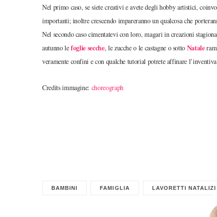
Nel primo caso, se siete creativi e avete degli hobby artistici, coinvol
importanti; inoltre crescendo impareranno un qualcosa che porterann
Nel secondo caso cimentatevi con loro, magari in creazioni stagional
foglie secche
Natale
autunno le
, le zucche o le castagne o sotto
rami
veramente confini e con qualche tutorial potrete affinare l’inventiva
Credits immagine:
choreograph
BAMBINI
FAMIGLIA
LAVORETTI NATALIZI