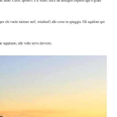
all’anno. Certo, spesso c’è il vento, ma è un dettaglio rispetto agli 0 gradi
(per chi vuole iniziare surf, windsurf) alle corse in spiaggia. Gli aquiloni qui
ome sappiamo, alle volte serve davvero.