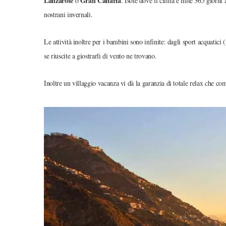
Lanzarote
Gran Canaria
o
. Isole dove il clima è mite 365 giorni 
nostrani invernali.
Le attività inoltre per i bambini sono infinite: dagli sport acquatici 
se riuscite a giostrarli di vento ne trovano.
Inoltre un villaggio vacanza vi dà la garanzia di totale relax che c