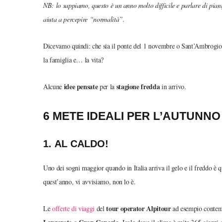
NB: lo sappiamo, questo è un anno molto difficile e parlare di piani
aiuta a percepire “normalità”.
Dicevamo quindi: che sia il ponte del 1 novembre o Sant’Ambrogio 
la famiglia e… la vita?
idee pensate
stagione fredda
Alcune
per la
in arrivo.
6 METE IDEALI PER L’AUTUNN
1.
AL CALDO!
Uno dei sogni maggior quando in Italia arriva il gelo e il freddo è q
quest’anno, vi avvisiamo, non lo è.
tour operator Alpitour
Le
offerte di viaggi
del
ad esempio contem