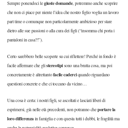
giuste domande
Sempre ponendoci le
, potremmo anche scoprire
che non ci piace per niente l’idea che nostro figlio voglia un lavoro
part time o comunque non particolarmente ambizioso per stare
dietro alle sue passioni o alla cura dei figli (“insomma chi porta i
pantaloni in casa?!”).
Certo sarebbero belle scoperte su cui riflettere! Perché in fondo è
stereotipi
facile affermare che gli
sono una brutta cosa, ma poi
facile caderci
concretamente è altrettanto
quando riguardano
questioni concrete e che ci toccano da vicino…
Una cosa è certa: i nostri figli, se ascoltati e lasciati liberi di
portare la
esprimersi, già nelle età precedenti, non potranno che
loro differenza
in famiglia e con questa tutti i dubbi, le fragilità ma
anche le potenzialità evolutive connesse.