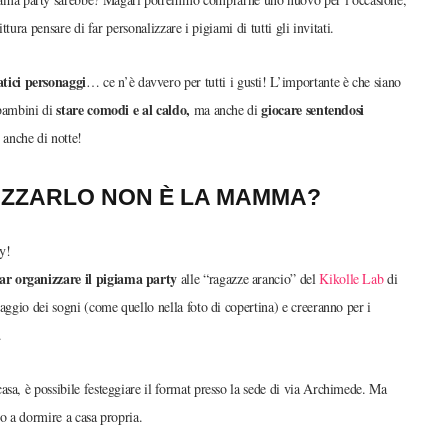
ttura pensare di far personalizzare i pigiami di tutti gli invitati.
atici personaggi
… ce n’è davvero per tutti i gusti! L’importante è che siano
stare comodi e al caldo,
giocare sentendosi
 bambini di
ma anche di
nche di notte!
NIZZARLO NON È LA MAMMA?
y!
iar organizzare il pigiama party
alle “ragazze arancio” del
Kikolle Lab
di
aggio dei sogni (come quello nella foto di copertina) e creeranno per i
.
sa, è possibile festeggiare il format presso la sede di via Archimede. Ma
no a dormire a casa propria.