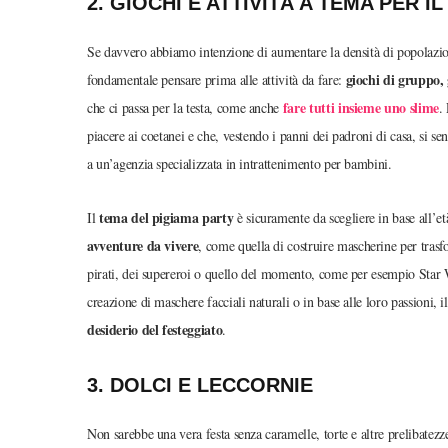
2. GIOCHI E ATTIVITÀ A TEMA PER I
Se davvero abbiamo intenzione di aumentare la densità di popolazio
giochi di gruppo, 
fondamentale pensare prima alle attività da fare:
fare tutti insieme uno slime
che ci passa per la testa, come anche
.
piacere ai coetanei e che, vestendo i panni dei padroni di casa, si
a un’agenzia specializzata in intrattenimento per bambini.
tema del pigiama party
Il
è sicuramente da scegliere in base all’et
avventure da vivere
, come quella di costruire mascherine per trasfo
pirati, dei supereroi o quello del momento, come per esempio Star
creazione di maschere facciali naturali o in base alle loro passioni, 
desiderio del festeggiato
.
3. DOLCI E LECCORNIE
Non sarebbe una vera festa senza caramelle, torte e altre prelibatez