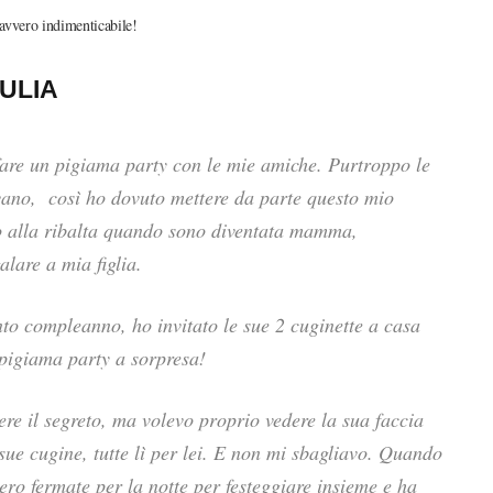
davvero indimenticabile!
IULIA
are un pigiama party con le mie amiche. Purtroppo le
vano, così ho dovuto mettere da parte questo mio
to alla ribalta quando sono diventata mamma,
lare a mia figlia.
to compleanno, ho invitato le sue 2 cuginette a casa
 pigiama party a sorpresa!
e il segreto, ma volevo proprio vedere la sua faccia
ue cugine, tutte lì per lei. E non mi sbagliavo. Quando
ero fermate per la notte per festeggiare insieme e ha