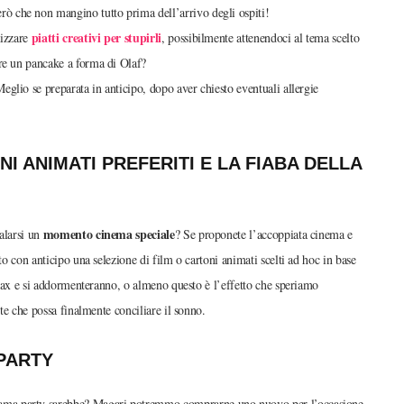
erò che non mangino tutto prima dell’arrivo degli ospiti!
piatti creativi per stupirli
lizzare
, possibilmente attenendoci al tema scelto
rre un pancake a forma di Olaf?
Meglio se preparata in anticipo, dopo aver chiesto eventuali allergie
I ANIMATI PREFERITI E LA FIABA DELLA
momento cinema speciale
galarsi un
? Se proponete l’accoppiata cinema e
to con anticipo una selezione di film o cartoni animati scelti ad hoc in base
relax e si addormenteranno, o almeno questo è l’effetto che speriamo
tte che possa finalmente conciliare il sonno.
 PARTY
giama party sarebbe? Magari potremmo comprarne uno nuovo per l’occasione,