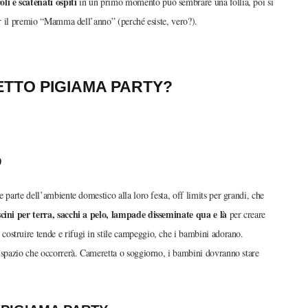
oli e scatenati ospiti
in un primo momento può sembrare una follia, poi si
per il premio “Mamma dell’anno” (perché esiste, vero?).
TTO PIGIAMA PARTY?
O
 parte dell’ambiente domestico alla loro festa, off limits per grandi, che
cini per terra, sacchi a pelo, lampade disseminate qua e là
per creare
 costruire tende e rifugi in stile campeggio, che i bambini adorano.
o spazio che occorrerà. Cameretta o soggiorno, i bambini dovranno stare