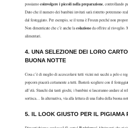
coinvolgere i piccoli nella preparazione
possiamo
, controllando p
Dato che il numero dei bambini invitati sarà ristretto potremmo rea
dal festeggiato. Per esempio, se il tema è Frozen perché non propo
colazione
Non dimenticate che c’è anche la
da offrire al risveglio. 
alimentari.
4. UNA SELEZIONE DEI LORO CARTON
BUONA NOTTE
Cosa c’è di meglio di accoccolarsi tutti vicini nei sacchi a pelo e re
popcorn piacerà certamente a tutti. Basterà scegliere con il festeggia
all’età. Stanchi dai tanti giochi, i bambini si lasceranno andare al 
sortisca… In alternativa, via alla lettura di una fiaba della buona no
5. IL LOOK GIUSTO PER IL PIGIAMA
Il pigiama
Dimentichiamo qualcosa? Sì certo!
! Altrimenti che pi