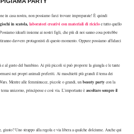
L PIGIAMA PARTY
ne in casa nostra, non possiamo farci trovare impreparate! È quindi
giochi in scatola,
laboratori creativi con materiali di riciclo
e tutto quello
 Possiamo idearli insieme ai nostri figli, che più di noi sanno cosa potrebbe
 sentiranno davvero protagonisti di questo momento. Oppure possiamo affidarci
à e al gusto del bambino. Ai più piccoli si può proporre la giungla e le tante
rmarsi nei propri animali preferiti. Ai maschietti più grandi il tema dei
beauty party
 Wars. Mentre alle femminucce, piccole o grandi, un
con la
ascoltare sempre il
il tema unicorno, principesse e così via. L’importante è
ze, giusto? Uno strappo alla regola e via libera a qualche dolciume. Anche qui