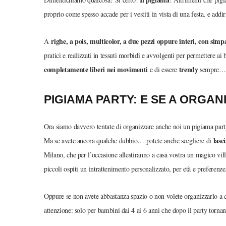
proprio come spesso accade per i vestiti in vista di una festa, e addiri
righe, a pois, multicolor, a due pezzi oppure interi, con simp
A
pratici e realizzati in tessuti morbidi e avvolgenti per permettere ai
completamente liberi nei movimenti
trendy
e di essere
sempre… a
PIGIAMA PARTY: E SE A ORGA
Ora siamo davvero tentate di organizzare anche noi un pigiama part
lasc
Ma se avete ancora qualche dubbio… potete anche scegliere di
Milano, che per l’occasione allestiranno a casa vostra un magico vill
piccoli ospiti un intrattenimento personalizzato, per età e preferenze
Oppure se non avete abbastanza spazio o non volete organizzarlo a ca
attenzione: solo per bambini dai 4 ai 6 anni che dopo il party torna