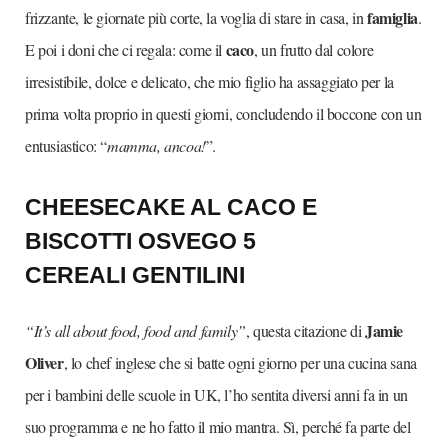
famiglia
frizzante, le giornate più corte, la voglia di stare in casa, in
.
caco
E poi i doni che ci regala: come il
, un frutto dal colore
irresistibile, dolce e delicato, che mio figlio ha assaggiato per la
prima volta proprio in questi giorni, concludendo il boccone con un
entusiastico: “
mamma, ancoa!
”.
CHEESECAKE AL CACO E
BISCOTTI
OSVEGO 5
CEREALI
GENTILINI
Jamie
“It’s all about food, food and family”
, questa citazione di
Oliver
, lo chef inglese che si batte ogni giorno per una cucina sana
per i bambini delle scuole in UK, l’ho sentita diversi anni fa in un
suo programma e ne ho fatto il mio mantra. Sì, perché fa parte del