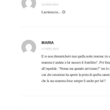
14 ANNI AGO
Lacrimuccia… 😥
MARIA
14 ANNI AGO
E io non dimenticherò mai quella notte insieme (io 
mamma è andata a far nascere il fratellino”. Poi fin
all’ospedale. “Nonna ma quando arriviamo?” me lo avr
con che emozione ha aperto la porta di quella camera.
che la sua mamma fosse sempre lì anche per lui!!