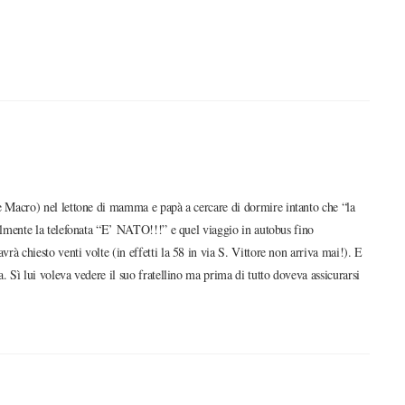
e Macro) nel lettone di mamma e papà a cercare di dormire intanto che “la
almente la telefonata “E’ NATO!!!” e quel viaggio in autobus fino
à chiesto venti volte (in effetti la 58 in via S. Vittore non arriva mai!). E
 Sì lui voleva vedere il suo fratellino ma prima di tutto doveva assicurarsi