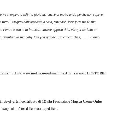
rivo mi riempiva d’infinita gioia ma anche di molta ansia perchè non sapevo
tutto il tragitto dall’ospedale a casa, tenendoti forte forte tra le mia
 rientrare con te in braccio….invece appena ti ha visto, ti ha fatto un
diventata la sua baby Jake (da grande ti spiegherà chi è)……..Vi amo.
www.mellincuoredimamma.it
LE STORIE
ozionanti sul sito
nella sezione
.
in devolverà il contributo di 1€ alla
Fondazione Magica Cleme Onlus
i svago al di fuori delle mura ospedaliere.