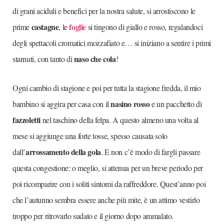
di grani aciduli e benefici per la nostra salute, si arrostiscono le
castagne
foglie
prime
, le
si tingono di giallo e rosso, regalandoci
degli spettacoli cromatici mozzafiato e… si iniziano a sentire i primi
naso che cola
starnuti, con tanto di
!
Ogni cambio di stagione e poi per tutta la stagione fredda, il mio
nasino rosso
bambino si aggira per casa con il
e un pacchetto di
fazzoletti
nel taschino della felpa. A questo almeno una volta al
mese si aggiunge una forte tosse, spesso causata solo
arrossamento della gola
dall’
. E non c’è modo di fargli passare
questa congestione: o meglio, si attenua per un breve periodo per
poi ricomparire con i soliti sintomi da raffreddore. Quest’anno poi
che l’autunno sembra essere anche più mite, è un attimo vestirlo
troppo per ritrovarlo sudato e il giorno dopo ammalato.