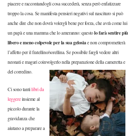
piacere e raccontandogli cosa succederà, senza però enfatizzare
troppo la cosa. Se manifesta pensieri negativi sul nascituro si può
anche dire che non dovrà volergli bene per forza, che avrà come lui
lo farà sentire più
un papà e una mamma che lo ameranno: questo
libero e meno colpevole per la sua gelosia
e non comprometterà
l’affetto per il fratellino/sorellina. Se possibile fargli vedere altri
neonati e magari coinvolgerlo nella preparazione della cameretta e
del corredino.
Ci sono tanti
libri da
leggere
insieme al
piccolo durante la
gravidanza che
aiutano a preparare a