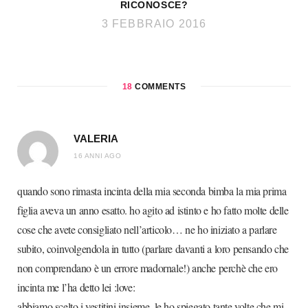
RICONOSCE?
3 FEBBRAIO 2016
18
COMMENTS
VALERIA
16 ANNI AGO
quando sono rimasta incinta della mia seconda bimba la mia prima
figlia aveva un anno esatto. ho agito ad istinto e ho fatto molte delle
cose che avete consigliato nell’articolo… ne ho iniziato a parlare
subito, coinvolgendola in tutto (parlare davanti a loro pensando che
non comprendano è un errore madornale!) anche perchè che ero
incinta me l’ha detto lei :love:
abbiamo scelto i vestitini insieme, le ho spiegato tante volte che mi