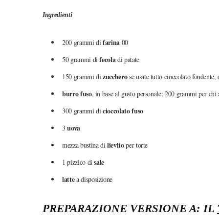
Ingredienti
farina
200 grammi di
00
fecola
50 grammi di
di patate
zucchero
150 grammi di
se usate tutto cioccolato fondente,
burro fuso
, in base al gusto personale: 200 grammi per chi 
cioccolato fuso
300 grammi di
uova
3
lievito
mezza bustina di
per torte
sale
1 pizzico di
latte
a disposizione
PREPARAZIONE VERSIONE A: IL