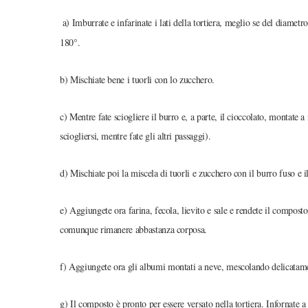
a) Imburrate e infarinate i lati della tortiera, meglio se del diamet
180°.
b) Mischiate bene i tuorli con lo zucchero.
c) Mentre fate sciogliere il burro e, a parte, il cioccolato, montate a
sciogliersi, mentre fate gli altri passaggi).
d) Mischiate poi la miscela di tuorli e zucchero con il burro fuso e i
e) Aggiungete ora farina, fecola, lievito e sale e rendete il compos
comunque rimanere abbastanza corposa.
f) Aggiungete ora gli albumi montati a neve, mescolando delicatam
g) Il composto è pronto per essere versato nella tortiera. Infornate a