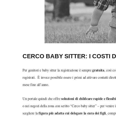
CERCO BABY SITTER: I
COSTI D
gratuita
Per genitori e baby sitter la registrazione è sempre
, così c
registrati. È invece possibile essere i primi ad attivare contatti di
mese fino all’anno.
soluzioni di child
care rapide e
flessibi
Un portale quindi che offre
o nei negozi della zona con scritto “Cerco baby sitter” – per venire i
figura più adatta cui delegare la cura dei figli
scegliere la
, compi