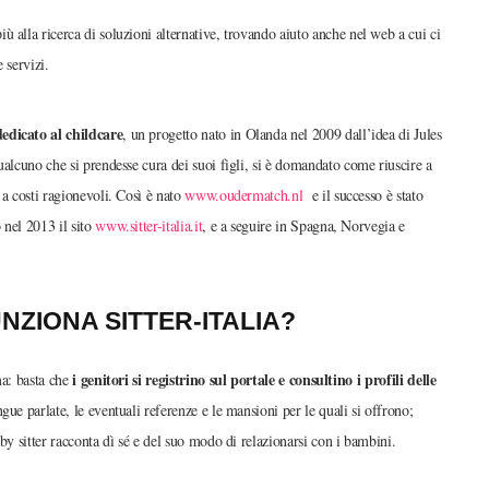
 alla ricerca di soluzioni alternative, trovando aiuto anche nel web a cui ci
 servizi.
dedicato al childcare
, un progetto nato in Olanda nel 2009 dall’idea di Jules
ualcuno che si prendesse cura dei suoi figli, si è domandato come riuscire a
 a costi ragionevoli. Così è nato
www.oudermatch.nl
e il successo è stato
 nel 2013 il sito
www.sitter-italia.it
, e a seguire in Spagna, Norvegia e
NZIONA SITTER-ITALIA?
i genitori si registrino sul portale e consultino i profili delle
ima: basta che
ngue parlate, le eventuali referenze e le mansioni per le quali si offrono;
by sitter racconta dì sé e del suo modo di relazionarsi con i bambini.