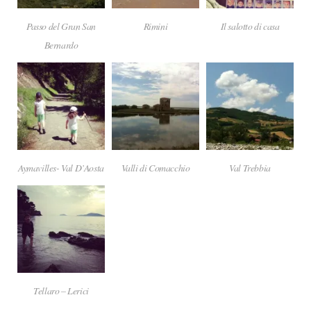
Passo del Gran San
Rimini
Il salotto di casa
Bernardo
Aymavilles- Val D’Aosta
Valli di Comacchio
Val Trebbia
Tellaro – Lerici