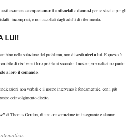
comportamenti antisociali e dannosi
 questi assumano
per se stessi e per gli
sfatti, incompresi, e non ascoltati dagli adulti di riferimento.
 LUI!
sostituirci a lui
il bambino nella soluzione del problema, non di
. E questo è
frenabile di risolvere i loro problemi secondo il nostro personalissimo punto
ndo a loro il comando
.
indicazioni non verbali e il nostro intervento è fondamentale, con i più
ostro coinvolgimento diretto.
ve”
di Thomas Gordon, di una conversazione tra insegnante e alunno:
matematica.