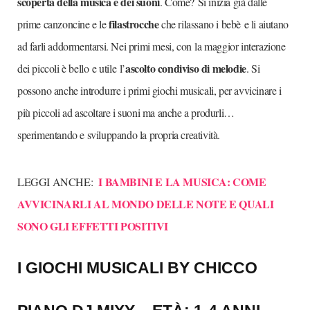
scoperta della musica e dei suoni
. Come?
Si inizia già dalle
filastrocche
prime
canzoncine e le
che rilassano i bebè
e li aiutano
a
d
farli
addormentar
si
.
Nei primi mesi,
con
la maggior interazione
ascolto condiviso di melodie
dei piccoli
è bello
e utile
l’
.
S
i
possono
anche
introdurre i primi giochi musicali, per avvicinare i
più piccoli ad ascoltare i suoni ma anche a produrli…
sperimentando e sviluppando la propria creatività
.
I BAMBINI E LA MUSICA: COME
LEGGI ANCHE:
AVVICINARLI AL MONDO DELLE NOTE E QUALI
SONO GLI EFFETTI POSITIVI
I GIOCHI MUSICALI BY CHICCO