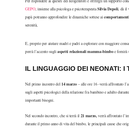
Per rispondere ai quesiti dei neogenitori e offrirgli un supporto con
Silvia Depoli
GEPO
, insieme alla psicologa e psicoterapeuta
, dà il
comportamenti 
papà potranno approfondire le dinamiche sottese ai
serenità,
E, proprio per aiutare madri e padri a esplorare con maggiore consap
aspetti relazionali mamma-bimbo
porrà l’accento sugli
e fornirà 
IL LINGUAGGIO DEI NEONATI: I 
14 marzo
Nel primo incontro del
– alle ore 16 -verrà affrontato l’
sugli aspetti psicologici della relazione fra bambino e adulto durant
importanti bisogni.
21 marzo,
Nel secondo incontro, che si terrà il
verrà affrontato l’i
durante il primo anno di vita del bimbo, le principali cause che orig