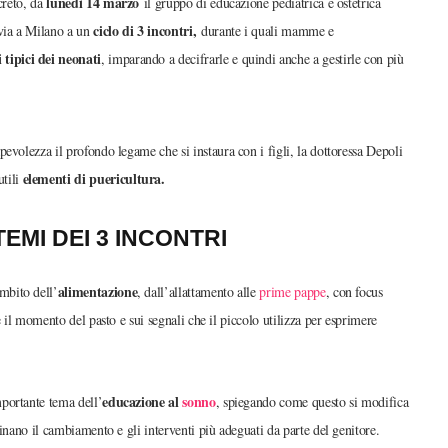
lunedì 14 marzo
creto, da
il gruppo di educazione pediatrica e ostetrica
ciclo di 3 incontri,
 via a Milano a un
durante i quali mamme e
tipici dei neonati
, imparando a decifrarle e quindi anche a gestirle con più
evolezza il profondo legame che si instaura con i figli, la dottoressa Depoli
elementi di puericultura.
utili
TEMI DEI 3 INCONTRI
alimentazione
ambito dell’
, dall’allattamento alle
prime pappe
, con focus
e il momento del pasto e sui segnali che il piccolo utilizza per esprimere
educazione al
sonno
mportante tema dell’
, spiegando come questo si modifica
inano il cambiamento e gli interventi più adeguati da parte del genitore.