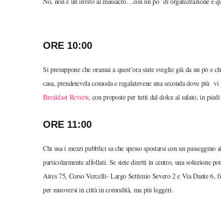
No, non è un invito al massacro…con un po’ di organizzazione e qual
ORE 10:00
Si presuppone che oramai a quest’ora siate sveglie già da un pò e che
casa, prendetevela comoda e regalatevene una seconda dove più vi pi
Breakfast Review
, con proposte per tutti dal dolce al salato, in pied
ORE 11:00
Chi usa i mezzi pubblici sa che spesso spostarsi con un passeggino a
particolarmente affollati. Se siete diretti in centro, una soluzione po
Aires 75, Corso Vercelli- Largo Settimio Severo 2 e Via Dante 6, fi
per muoversi in città in comodità, ma più leggeri.