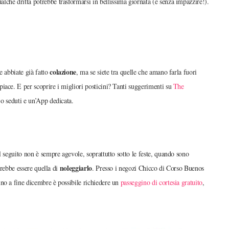
che dritta potrebbe trasformarsi in bellissima giornata (e senza impazzire!).
colazione
 abbiate già fatto
, ma se siete tra quelle che amano farla fuori
ace. E per scoprire i migliori posticini? Tanti suggerimenti su
The
i o seduti e un’App dedicata.
l seguito non è sempre agevole, soprattutto sotto le feste, quando sono
noleggiarlo
trebbe essere quella di
. Presso i negozi Chicco di Corso Buenos
no a fine dicembre è possibile richiedere un
passeggino di cortesia gratuito
,