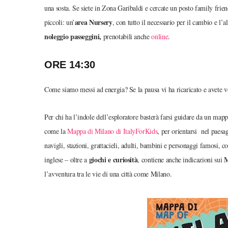
una sosta. Se siete in Zona Garibaldi e cercate un posto family fri
area Nursery
piccoli: un’
, con tutto il necessario per il cambio e l’
noleggio passeggini,
prenotabili anche
online
.
ORE 14:30
Come siamo messi ad energia? Se la pausa vi ha ricaricato e avete vog
Per chi ha l’indole dell’esploratore basterà farsi guidare da un mapp
come la
Mappa di Milano di ItalyForKids
, per orientarsi nel paesag
navigli, stazioni, grattacieli, adulti, bambini e personaggi famosi, 
giochi e curiosità
M
inglese – oltre a
, contiene anche indicazioni sui
l’avventura tra le vie di una città come Milano.