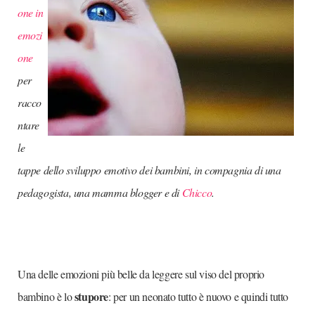
one in
emozi
one
per
racco
ntare
le
tappe dello sviluppo emotivo dei bambini, in compagnia di una
pedagogista, una mamma blogger e di
Chicco
.
Una delle emozioni più belle da leggere sul viso del proprio
stupore
bambino è lo
: per un neonato tutto è nuovo e quindi tutto