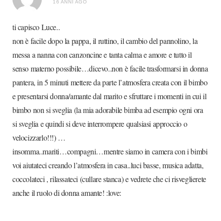
16 ANNI AGO
ti capisco Luce..
non è facile dopo la pappa, il ruttino, il cambio del pannolino, la
messa a nanna con canzoncine e tanta calma e amore e tutto il
senso materno possibile…dicevo..non è facile trasformarsi in donna
pantera, in 5 minuti mettere da parte l’atmosfera creata con il bimbo
e presentarsi donna/amante dal marito e sfruttare i momenti in cui il
bimbo non si sveglia (la mia adorabile bimba ad esempio ogni ora
si sveglia e quindi si deve interrompere qualsiasi approccio o
velocizzarlo!!!) …
insomma..mariti…compagni…mentre siamo in camera con i bimbi
voi aiutateci creando l’atmosfera in casa..luci basse, musica adatta,
coccolateci , rilassateci (cullare stanca) e vedrete che ci risveglierete
anche il ruolo di donna amante! :love: