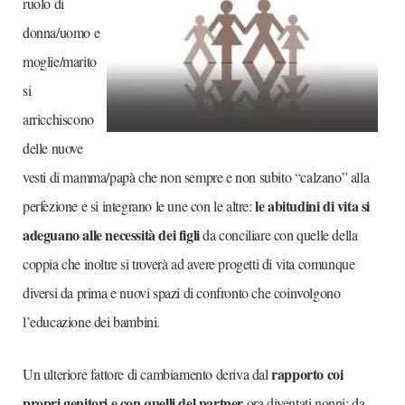
ruolo di
donna/uomo e
moglie/marito
si
arricchiscono
delle nuove
vesti di mamma/papà che non sempre e non subito “calzano” alla
le abitudini di vita si
perfezione e si integrano le une con le altre:
adeguano alle necessità dei figli
da conciliare con quelle della
coppia che inoltre si troverà ad avere progetti di vita comunque
diversi da prima e nuovi spazi di confronto che coinvolgono
l’educazione dei bambini.
rapporto coi
Un ulteriore fattore di cambiamento deriva dal
propri genitori e con quelli del partner
ora diventati nonni: da