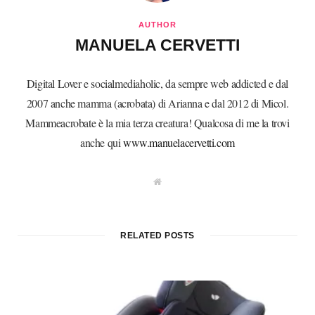
AUTHOR
MANUELA CERVETTI
Digital Lover e socialmediaholic, da sempre web addicted e dal
2007 anche mamma (acrobata) di Arianna e dal 2012 di Micol.
Mammeacrobate è la mia terza creatura! Qualcosa di me la trovi
anche qui
www.manuelacervetti.com
W
e
b
s
i
t
RELATED POSTS
e