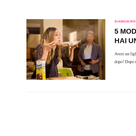
SIAMOACRO
5 MO
HAI U
Avere un figl
dopo! Dopo i