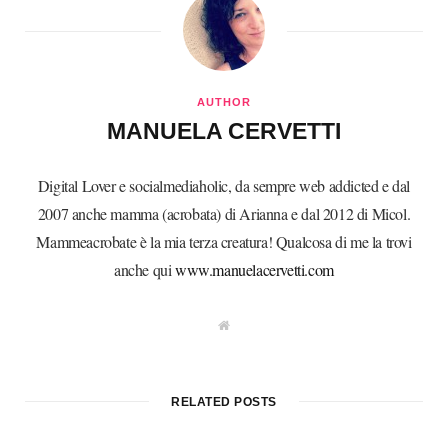
AUTHOR
MANUELA CERVETTI
Digital Lover e socialmediaholic, da sempre web addicted e dal
2007 anche mamma (acrobata) di Arianna e dal 2012 di Micol.
Mammeacrobate è la mia terza creatura! Qualcosa di me la trovi
anche qui
www.manuelacervetti.com
W
e
b
s
i
t
RELATED POSTS
e